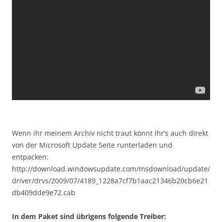
Wenn ihr meinem Archiv nicht traut könnt ihr’s auch direkt
von der Microsoft Update Seite runterladen und
entpacken:
http://download.windowsupdate.com/msdownload/update/
driver/drvs/2009/07/4189_1228a7cf7b1aac21346b20cb6e21
db409dde9e72.cab
In dem Paket sind übrigens folgende Treiber: