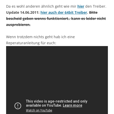
Da es wohl anderen ähnlich geht wie mir
hier
den Treiber.
Update 14.06.2011:
hier auch der 64bit Treiber
.
Bitte
bescheid geben wenns funktioniert.. kann es leider nicht
ausprobieren.
Wenn trotzdem nichts geht hab ich eine
Reperaturanleitung für euch: