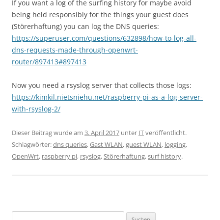
If you want a log of the surfing history for maybe avoid
being held responsibly for the things your guest does
(Störerhaftung) you can log the DNS queries:
https://superuser.com/questions/632898/how-to-log-all-
dns-requests-made-through-openwrt-
router/897413#897413
Now you need a rsyslog server that collects those logs:
https://kimkil.nietsniehu.net/raspberry-pi-as-a-log-server-
with-rsyslog-2/
Dieser Beitrag wurde am
3. April 2017
unter
IT
veröffentlicht.
Schlagwörter:
dns queries
,
Gast WLAN
,
guest WLAN
,
logging
,
OpenWrt
,
raspberry pi
,
rsyslog
,
Störerhaftung
,
surf history
.
Suchen