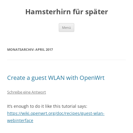
Zum
Inhalt
Hamsterhirn für später
springen
Menü
MONATSARCHIV:
APRIL 2017
Create a guest WLAN with OpenWrt
Schreibe eine Antwort
It’s enough to do it like this tutorial says:
https://wiki.openwrt.org/doc/recipes/guest-wlan-
webinterface