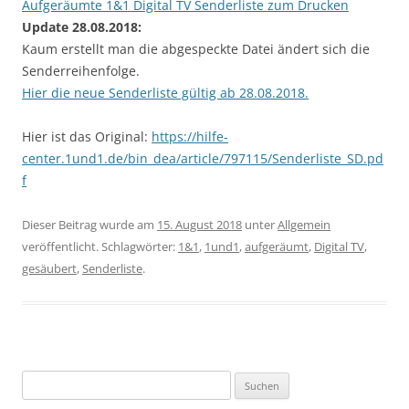
Aufgeräumte 1&1 Digital TV Senderliste zum Drucken
Update 28.08.2018:
Kaum erstellt man die abgespeckte Datei ändert sich die
Senderreihenfolge.
Hier die neue Senderliste gültig ab 28.08.2018.
Hier ist das Original:
https://hilfe-
center.1und1.de/bin_dea/article/797115/Senderliste_SD.pd
f
Dieser Beitrag wurde am
15. August 2018
unter
Allgemein
veröffentlicht. Schlagwörter:
1&1
,
1und1
,
aufgeräumt
,
Digital TV
,
gesäubert
,
Senderliste
.
Suchen
nach: