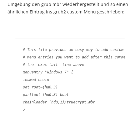
Umgebung den grub mbr wiederhergestellt und so einen
ähnlichen Eintrag ins grub2 custom Menü geschrieben:
# This file provides an easy way to add custom menu en
# menu entries you want to add after this comment. Be 
# the 'exec tail' line above.

menuentry "Windows 7" {

insmod chain

set root=(hd0,3)

parttool (hd0,3) boot+

chainloader (hd0,1)/truecrypt.mbr

}