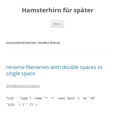
Zum
Inhalt
Hamsterhirn für später
springen
Menü
SCHLAGWORTARCHIV:
DOUBLE SPACES
rename filenames with double spaces to
single space
Schreibe eine Antwort
find . -type f -name "* *" -exec bash -c 'mv "$0"
"${0/ / }"' {} \;