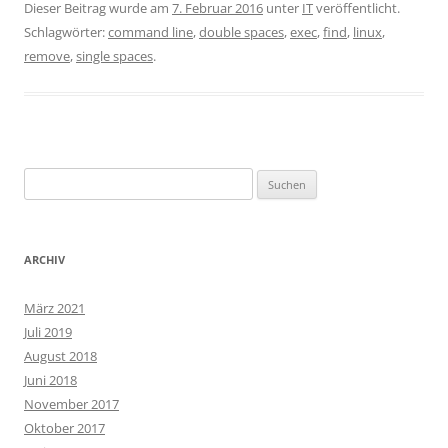
Dieser Beitrag wurde am
7. Februar 2016
unter
IT
veröffentlicht.
Schlagwörter:
command line
,
double spaces
,
exec
,
find
,
linux
,
remove
,
single spaces
.
Suchen
nach:
ARCHIV
März 2021
Juli 2019
August 2018
Juni 2018
November 2017
Oktober 2017