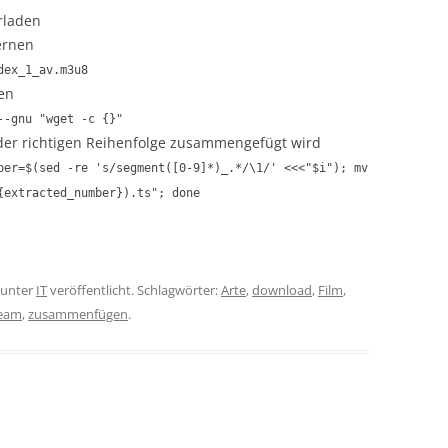
rladen
ernen
dex_1_av.m3u8
den
--gnu "wget -c {}"
er richtigen Reihenfolge zusammengefügt wird
ber=$(sed -re 's/segment([0-9]*)_.*/\1/' <<<"$i"); mv
{extracted_number}).ts"; done
unter
IT
veröffentlicht. Schlagwörter:
Arte
,
download
,
Film
,
ream
,
zusammenfügen
.