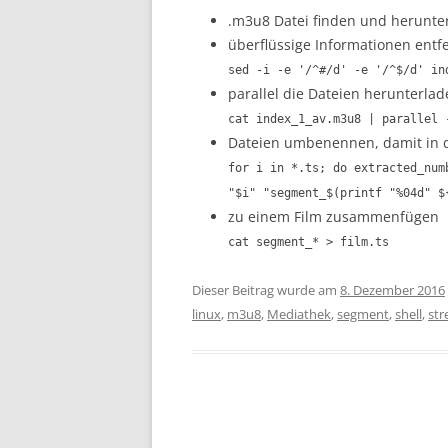
.m3u8 Datei finden und herunte
überflüssige Informationen entf
sed -i -e '/^#/d' -e '/^$/d' in
parallel die Dateien herunterla
cat index_1_av.m3u8 | parallel 
Dateien umbenennen, damit in d
for i in *.ts; do extracted_num
"$i" "segment_$(printf "%04d" $
zu einem Film zusammenfügen
cat segment_* > film.ts
Dieser Beitrag wurde am
8. Dezember 2016
linux
,
m3u8
,
Mediathek
,
segment
,
shell
,
st