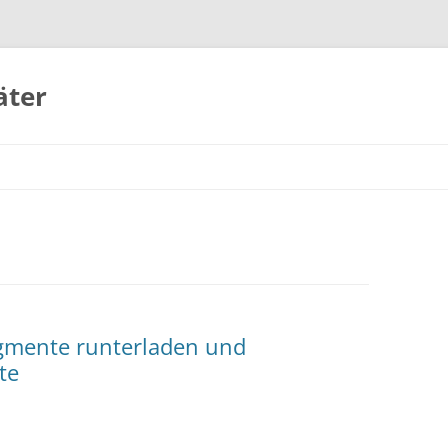
äter
egmente runterladen und
te