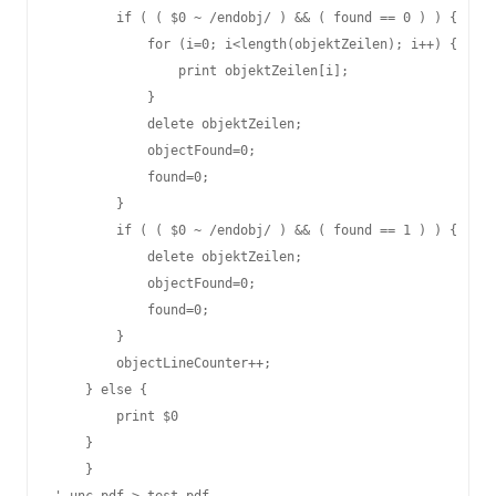
        if ( ( $0 ~ /endobj/ ) && ( found == 0 ) ) {

            for (i=0; i<length(objektZeilen); i++) {

                print objektZeilen[i];

            }

            delete objektZeilen;

            objectFound=0;

            found=0;

        }

        if ( ( $0 ~ /endobj/ ) && ( found == 1 ) ) {

            delete objektZeilen;

            objectFound=0;

            found=0;

        }

        objectLineCounter++;

    } else {

        print $0

    }

    }
