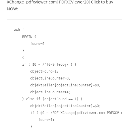
XChange|pdfxviewer.com|PDFXCViewer20|Click to buy
NOW:
awk '

    BEGIN {

        found=0

    }

    {

    if ( $0 ~ /^[0-9 ]+obj/ ) {

        objectFound=1;

        objectLineCounter=0;

        objektZeilen[objectLineCounter]=$0;

        objectLineCounter++;

    } else if (objectFound == 1) {

        objektZeilen[objectLineCounter]=$0;

        if ( $0 ~ /PDF-XChange|pdfxviewer.com|PDFXCViewer
            found=1;

        }
