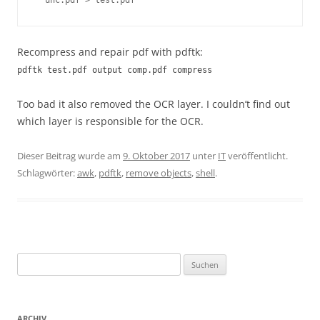
' unc.pdf > test.pdf
Recompress and repair pdf with pdftk:
pdftk test.pdf output comp.pdf compress
Too bad it also removed the OCR layer. I couldn’t find out
which layer is responsible for the OCR.
Dieser Beitrag wurde am
9. Oktober 2017
unter
IT
veröffentlicht.
Schlagwörter:
awk
,
pdftk
,
remove objects
,
shell
.
Suchen
nach:
ARCHIV