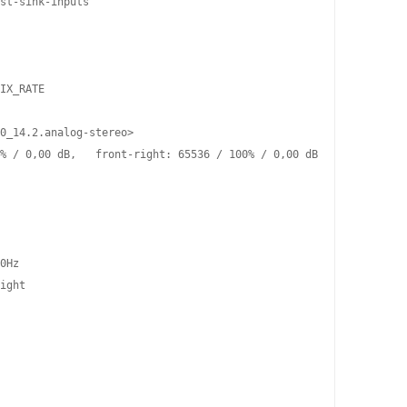
st-sink-inputs

IX_RATE 

0_14.2.analog-stereo>

% / 0,00 dB,   front-right: 65536 / 100% / 0,00 dB

0Hz

ight
