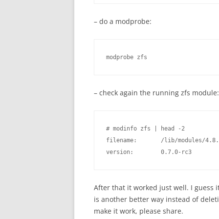
– do a modprobe:
– check again the running zfs module:
# modinfo zfs | head -2

filename:       /lib/modules/4.8.
version:        0.7.0-rc3
After that it worked just well. I guess 
is another better way instead of dele
make it work, please share.