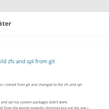
äter
d zfs and spl from git
 So I cloned from git and changed to the zfs and spl
s and spl my custom packages didn’t work.
spl from the kernel modules directory but not the one I