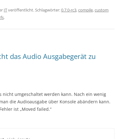
er
IT
veröffentlicht. Schlagwörter:
0.7.0-rc3
,
compile
,
custom
zfs
.
cht das Audio Ausgabegerät zu
ass nicht umgeschaltet werden kann. Nach ein wenig
man die Audioausgabe über Konsole abändern kann.
Fehler ist „Moved failed.“