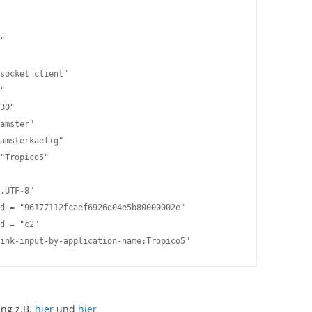
"

socket client"

"

30"

amster"

amsterkaefig"

"Tropico5"

.UTF-8"

d = "96177112fcaef6926d04e5b80000002e"

d = "c2"

ink-input-by-application-name:Tropico5"
ung z.B.
hier
und
hier