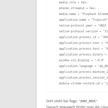
    media.role = hex:

    phonon.streamid = hex:

    media.name = "Playback Stream
    application.name = "Tropico5"

    native-protocol.peer = "UNIX 
    native-protocol.version = "31
    application.process.id = "305
    application.process.user = "h
    application.process.host = "h
    application.process.binary = 
    window.x11.display = ":0.0"

    application.language = "de_DE
    application.process.machine_i
    application.process.session_i
    module-stream-restore.id = "s
Dort steht bei flags:
"DONT_MOVE"
Danach gegoogelt findet man die Lös