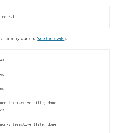
ly running ubuntu (
see their wiki
):
es

es

es

non-interactive $file; done

es

non-interactive $file; done