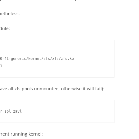
netheless.
dule:
0-41-generic/kernel/zfs/zfs/zfs.ko

1
e all zfs pools unmounted, otherwise it will fail):
rent running kernel: