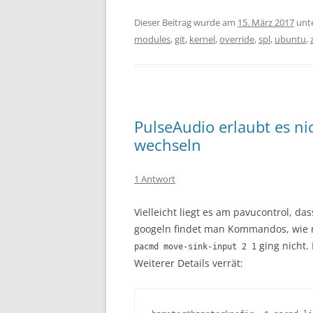
Dieser Beitrag wurde am
15. März 2017
unt
modules
,
git
,
kernel
,
override
,
spl
,
ubuntu
,
PulseAudio erlaubt es ni
wechseln
1 Antwort
Vielleicht liegt es am pavucontrol, d
googeln findet man Kommandos, wie 
ging nicht. 
pacmd move-sink-input 2 1
Weiterer Details verrät: