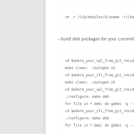
– build deb packages for your current
cd $where_your_spl_from_git_resid
make clean; ./autogen.sh

cd $where_your_zfs_from_git_resid
make clean; ./autogen.sh

cd $where_your_spl_from_git_resid
./configure; make deb

for file in *.deb; do gdebi -q --
cd $where_your_zfs_from_git_resid
./configure; make deb

for file in *.deb; do gdebi -q --