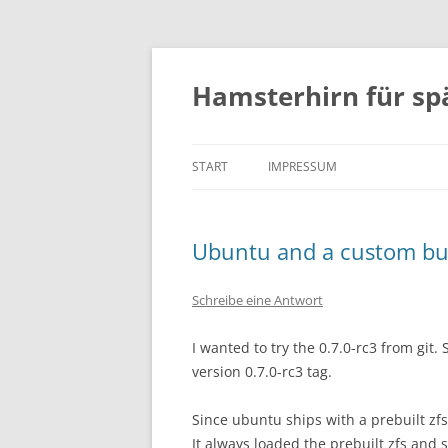
Zum
Inhalt
springen
Hamsterhirn für sp
START
IMPRESSUM
Ubuntu and a custom buil
Schreibe eine Antwort
I wanted to try the 0.7.0-rc3 from git.
version 0.7.0-rc3 tag.
Since ubuntu ships with a prebuilt zf
It always loaded the prebuilt zfs and 