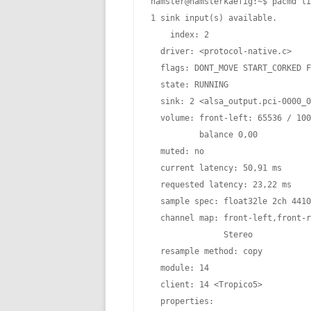
hamster@hamsterkaefig:~$ pacmd li
1 sink input(s) available.

    index: 2

  driver: <protocol-native.c>

  flags: DONT_MOVE START_CORKED F
  state: RUNNING

  sink: 2 <alsa_output.pci-0000_0
  volume: front-left: 65536 / 100
          balance 0,00

  muted: no

  current latency: 50,91 ms

  requested latency: 23,22 ms

  sample spec: float32le 2ch 4410
  channel map: front-left,front-r
               Stereo

  resample method: copy

  module: 14

  client: 14 <Tropico5>

  properties:
