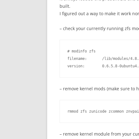
built.
I figured out a way to make it work no
– check your currently running zfs mo
# modinfo zfs

filename:       /lib/modules/4.8.
version:        0.6.5.8-0ubuntu4.
– remove kernel mods (make sure to hav
– remove kernel module from your cur